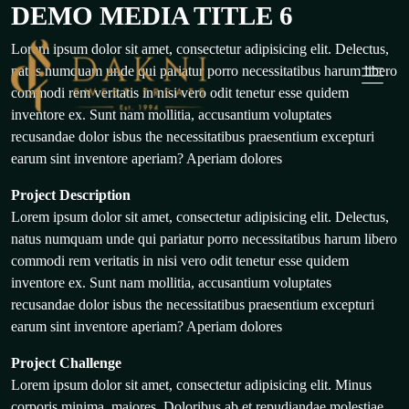
DEMO MEDIA TITLE 6
Skip
to
Lorem ipsum dolor sit amet, consectetur adipisicing elit. Delectus,
content
natus numquam unde qui pariatur porro necessitatibus harum libero
commodi rem veritatis in nisi vero odit tenetur esse quidem
inventore ex. Sunt nam mollitia, accusantium voluptates
recusandae dolor isbus the necessitatibus praesentium excepturi
earum sint inventore aperiam? Aperiam dolores
Project Description
Lorem ipsum dolor sit amet, consectetur adipisicing elit. Delectus,
natus numquam unde qui pariatur porro necessitatibus harum libero
commodi rem veritatis in nisi vero odit tenetur esse quidem
inventore ex. Sunt nam mollitia, accusantium voluptates
recusandae dolor isbus the necessitatibus praesentium excepturi
earum sint inventore aperiam? Aperiam dolores
Project Challenge
Lorem ipsum dolor sit amet, consectetur adipisicing elit. Minus
corporis minima, maiores. Doloribus ab et repudiandae molestiae.